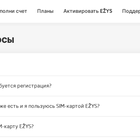
полни счет
Планы
Активировать EŽYS
Подде
ОСЫ
ебуется регистрация?
уже есть и я пользуюсь SIM-картой EŽYS?
M-карту EŽYS?