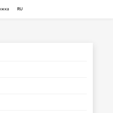
ржка
RU