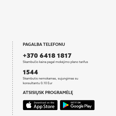
PAGALBA TELEFONU
+370 6418 1817
Skambučio kaina pagal mokėjimo plano tarifus
1544
Skambutis nemokamas, sujungimas su
konsultantu 0.10 Eur
ATSISIŲSK PROGRAMĖLĘ
Atsidaro naujame lange
Atsidaro naujame lange