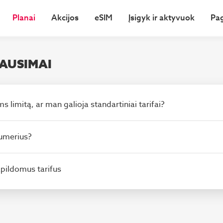
Planai
Akcijos
eSIM
Įsigyk ir aktyvuok
Pa
AUSIMAI
 limitą, ar man galioja standartiniai tarifai?
numerius?
apildomus tarifus