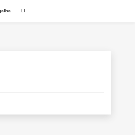
galba
LT