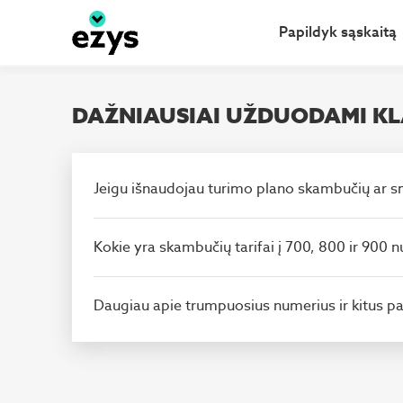
Eiti į pagrindinį turinį
Papildyk sąskaitą
DAŽNIAUSIAI UŽDUODAMI KL
Jeigu išnaudojau turimo plano skambučių ar sms
Kokie yra skambučių tarifai į 700, 800 ir 900 
Daugiau apie trumpuosius numerius ir kitus p