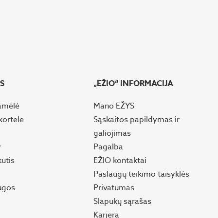
S
„EŽIO“ INFORMACIJA
amėlė
Mano EŽYS
kortelė
Sąskaitos papildymas ir
galiojimas
y
Pagalba
kutis
EŽIO kontaktai
Paslaugų teikimo taisyklės
ugos
Privatumas
Slapukų sąrašas
Karjera