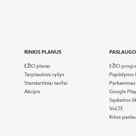
RINKIS PLANUS
PASLAUGO
EŽIO planai
EŽIO progr
Tarptautinis ryšys
Papildymo 
Standartiniai tarifai
Parkavimas
Akcijos
Google Pla
Sąskaitos li
VoLTE
Kitos pasla